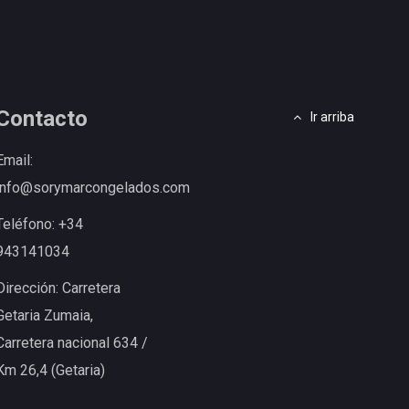
Contacto
Ir arriba
Email:
info@sorymarcongelados.com
Teléfono: +34
943141034
Dirección: Carretera
Getaria Zumaia,
Carretera nacional 634 /
Km 26,4 (Getaria)